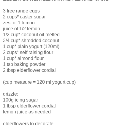
3 free range eggs
2 cups* caster sugar
zest of 1 lemon
juice of 1/2 lemon
1/2 cup* coconut oil melted
3/4 cup* shredded coconut
1 cup* plain yogurt (120ml)
2 cups* self raising flour
1 cup* almond flour
1 tsp baking powder
2 tbsp elderflower cordial
(cup measure = 120 ml yogurt cup)
drizzle:
100g icing sugar
1 tbsp elderflower cordial
lemon juice as needed
elderflowers to decorate