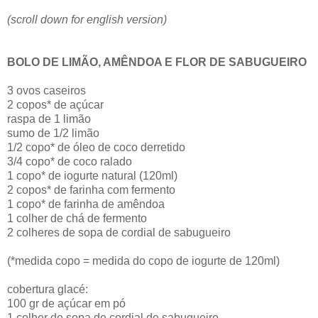
(scroll down for english version)
BOLO DE LIMÃO, AMÊNDOA E FLOR DE SABUGUEIRO
3 ovos caseiros
2 copos* de açúcar
raspa de 1 limão
sumo de 1/2 limão
1/2 copo* de óleo de coco derretido
3/4 copo* de coco ralado
1 copo* de iogurte natural (120ml)
2 copos* de farinha com fermento
1 copo* de farinha de amêndoa
1 colher de chá de fermento
2 colheres de sopa de cordial de sabugueiro
(*medida copo = medida do copo de iogurte de 120ml)
cobertura glacé:
100 gr de açúcar em pó
1 colher de sopa de cordial de sabugueiro