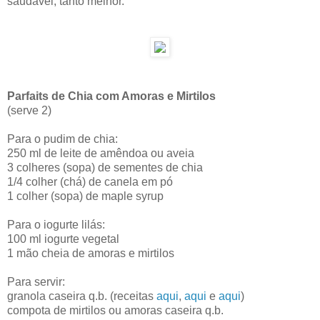
saudável, tanto melhor.
Parfaits de Chia com Amoras e Mirtilos
(serve 2)
Para o pudim de chia:
250 ml de leite de amêndoa ou aveia
3 colheres (sopa) de sementes de chia
1/4 colher (chá) de canela em pó
1 colher (sopa) de maple syrup
Para o iogurte lilás:
100 ml iogurte vegetal
1 mão cheia de amoras e mirtilos
Para servir:
granola caseira q.b. (receitas
aqui
,
aqui
e
aqui
)
compota de mirtilos ou amoras caseira q.b.