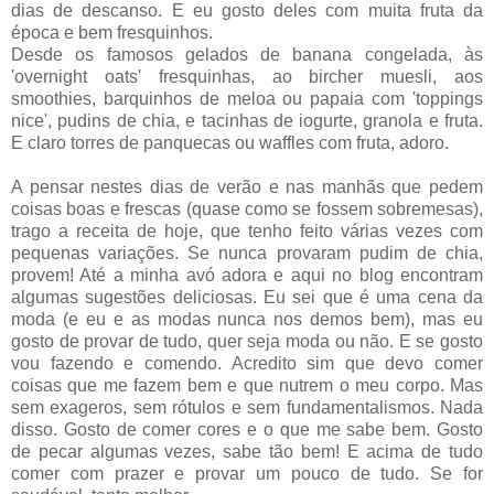
dias de descanso. E eu gosto deles com muita fruta da
época e bem fresquinhos.
Desde os famosos gelados de banana congelada, às
'overnight oats' fresquinhas, ao bircher muesli, aos
smoothies, barquinhos de meloa ou papaia com 'toppings
nice', pudins de chia, e tacinhas de iogurte, granola e fruta.
E claro torres de panquecas ou waffles com fruta, adoro.
A pensar nestes dias de verão e nas manhãs que pedem
coisas boas e frescas (quase como se fossem sobremesas),
trago a receita de hoje, que tenho feito várias vezes com
pequenas variações. Se nunca provaram pudim de chia,
provem! Até a minha avó adora e aqui no blog encontram
algumas sugestões deliciosas. Eu sei que é uma cena da
moda (e eu e as modas nunca nos demos bem), mas eu
gosto de provar de tudo, quer seja moda ou não. E se gosto
vou fazendo e comendo. Acredito sim que devo comer
coisas que me fazem bem e que nutrem o meu corpo. Mas
sem exageros, sem rótulos e sem fundamentalismos. Nada
disso. Gosto de comer cores e o que me sabe bem. Gosto
de pecar algumas vezes, sabe tão bem! E acima de tudo
comer com prazer e provar um pouco de tudo. Se for