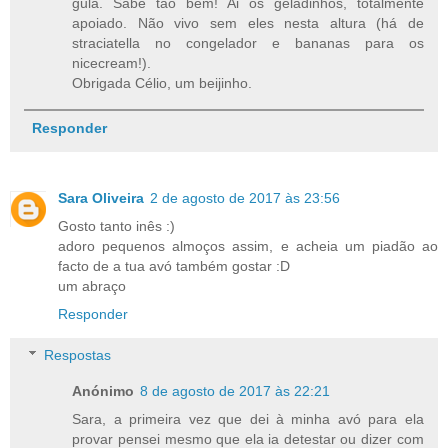
gula. Sabe tão bem! Ai os geladinhos, totalmente
apoiado. Não vivo sem eles nesta altura (há de
straciatella no congelador e bananas para os
nicecream!).
Obrigada Célio, um beijinho.
Responder
Sara Oliveira
2 de agosto de 2017 às 23:56
Gosto tanto inês :)
adoro pequenos almoços assim, e acheia um piadão ao
facto de a tua avó também gostar :D
um abraço
Responder
Respostas
Anónimo
8 de agosto de 2017 às 22:21
Sara, a primeira vez que dei à minha avó para ela
provar pensei mesmo que ela ia detestar ou dizer com