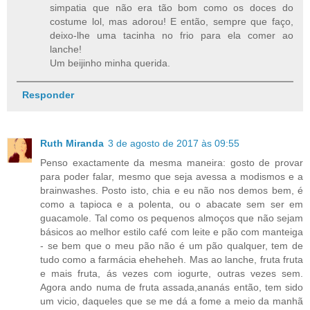
simpatia que não era tão bom como os doces do
costume lol, mas adorou! E então, sempre que faço,
deixo-lhe uma tacinha no frio para ela comer ao
lanche!
Um beijinho minha querida.
Responder
Ruth Miranda
3 de agosto de 2017 às 09:55
Penso exactamente da mesma maneira: gosto de provar
para poder falar, mesmo que seja avessa a modismos e a
brainwashes. Posto isto, chia e eu não nos demos bem, é
como a tapioca e a polenta, ou o abacate sem ser em
guacamole. Tal como os pequenos almoços que não sejam
básicos ao melhor estilo café com leite e pão com manteiga
- se bem que o meu pão não é um pão qualquer, tem de
tudo como a farmácia eheheheh. Mas ao lanche, fruta fruta
e mais fruta, ás vezes com iogurte, outras vezes sem.
Agora ando numa de fruta assada,ananás então, tem sido
um vicio, daqueles que se me dá a fome a meio da manhã