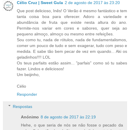
Célio Cruz | Sweet Gula
2 de agosto de 2017 às 23:20
Que post delicioso, Inês! O Verão é mesmo fantástico e tem
tanta coisa boa para oferecer. Adoro a variedade e
abundância de fruta que existe nesta altura do ano.
Permite-nos variar em cores e sabores, quer seja ao
pequeno almoço, almoço ou mesmo entre refeições.
Sou como tu, nada de rótulos, nada de fundamentalismos,
comer um pouco de tudo e sem exagerar, tudo com peso e
medida. E sabe tão bem pecar de vez em quando... Aki os
geladinhos!!!! LOL
Os teus parfaits estão assim... "parfais" como só tu sabes
fazer. Lindos e deliciosos!
Um beijinho,
Célio
Responder
Respostas
Anónimo
8 de agosto de 2017 às 22:19
Hehe, o que seria de nós se não fosse o pecado da