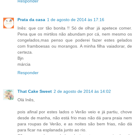
Responder
Prata da casa
1 de agosto de 2014 às 17:16
Inês: que cor tão bonita !! Só de olhar já apetece comer.
Pena que os mirtilos não abundam por cá, nem mesmo os
congelados,mas penso que poderei fazer estes gelados
com framboesas ou morangos. A minha filha vaiadorar, de
certeza.
Bjn
márcia
Responder
That Cake Sweet
2 de agosto de 2014 às 14:02
Olá Inês,
pois afinal por estes lados o Verão veio e já partiu, chove
desde de manha, não está frio mas não dá para praia nem
para roupas de Verão, e as noites são bem frias, não dá
para ficar na esplanada junto ao rio.