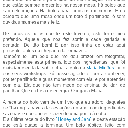
que estão sempre presentes na nossa mesa, há bolos que
são celebrações. Há bolos para todos os momentos. E eu
acredito que uma mesa onde um bolo é partilhado, é sem
dúvida uma mesa mais feliz.
De todos os bolos que fiz este Inverno, este foi o meu
preferido. Aquele que nos fez sorrir a cada garfada e
dentada. De tão bom! E por isso tinha de estar aqui
presente, antes da chegada da Primavera.
Também foi um bolo que me deu prazer em fotografar,
especialmente esta primeira foto dos ingredientes, que foi
mais tarde editada sob o olhar atento da
Maria Midões
, num
dos seus workshops. Só posso agradecer por a conhecer,
por ter partilhado alguns momentos com ela, e por aprender
com ela. Ela que não tem medo de ensinar, de dar, de
partilhar. Que é cheia de energia. Obrigada Maria!
A receita do bolo vem de um livro que eu adoro, daqueles
de "baking" através das estações do ano, com ingredientes
sazonais e que apetece fazer de uma ponta à outra.
É a última receita do livro
"Honey and Jam"
e desta estação
que está quase a terminar. Um bolo rústico, feito com