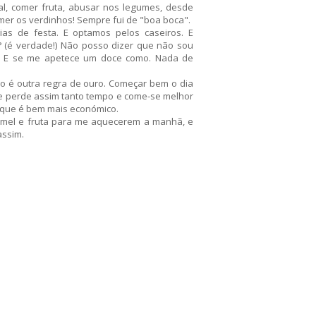
l, comer fruta, abusar nos legumes, desde
mer os verdinhos! Sempre fui de "boa boca".
s de festa. E optamos pelos caseiros. E
a? (é verdade!) Não posso dizer que não sou
! E se me apetece um doce como. Nada de
 é outra regra de ouro. Começar bem o dia
e perde assim tanto tempo e come-se melhor
r que é bem mais económico.
 mel e fruta para me aquecerem a manhã, e
assim.