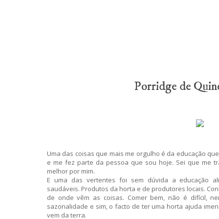
Porridge de Quin
Uma das coisas que mais me orgulho é da educação que
e me fez parte da pessoa que sou hoje. Sei que me tr
melhor por mim.
E uma das vertentes foi sem dúvida a educação al
saudáveis. Produtos da horta e de produtores locais. Conh
de onde vêm as coisas. Comer bem, não é difícil, n
sazonalidade e sim, o facto de ter uma horta ajuda imen
vem da terra.