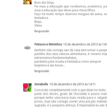
Bom dia Ginja,
Foi essa a educação que recebemos, evoluímos, po
essa a educação que deixo para meus filhos.
Faço há muito tempo diversos mingaus de aveia, vo
tentadora.
Beijo,
Vânia
Responder
Petiscos e Miminhos
10 de dezembro de 2013 às 14:
também não consigo sair de casa sem tomar o peque
partilho dos teus valores alimentares, é mesmo im
extremismos fundamentalistas,
parabéns pela receita é fantástica como sempre!
beijinhos e ate breve...
Responder
Annabelle
10 de dezembro de 2013 às 14:11
Concordo completamente com o que dizes no texto. 
parte dos doces, gosto de chocolate e pouco ma
porque tenho uma boca mais virada para o salgad
provo, mas não consigo comer uma porção individu
sagrado, é o pequeno almoço. É impensável eu sair