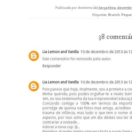
Publicada por
Anónimo
à(s)
terça-feira, dezembr
Etiquetas:
Brunch
,
Peque
38 comentár
Lia Lemon and Vanilla
10 de dezembro de 2013 às 1
Este comentário foi removido pelo autor.
Responder
Lia Lemon and Vanilla
10 de dezembro de 2013 às 1
Pois parece que hoje, finalmente, sou a primeira a co
Minha querida, pois podes orgulhar-te e muito be
sim, eu sou testemunha da tua irrepreensível educaçã
Concordo contigo a 100% em termos da importân
porridge de quinoa nas fotos mas amiga, acreditas
trauma de infância, mas tudo o que tem o nome de 
aspecto, por isso acho que um dia destes vou ter 
contrariar a vontade...
Adorei a nova cup :)))...
Beijinhos grandes minha princesa linda e super bem