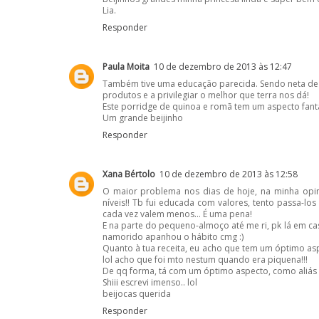
Lia.
Responder
Paula Moita
10 de dezembro de 2013 às 12:47
Também tive uma educação parecida. Sendo neta de a
produtos e a privilegiar o melhor que terra nos dá!
Este porridge de quinoa e romã tem um aspecto fantá
Um grande beijinho
Responder
Xana Bértolo
10 de dezembro de 2013 às 12:58
O maior problema nos dias de hoje, na minha opi
níveis!! Tb fui educada com valores, tento passa-lo
cada vez valem menos... É uma pena!
E na parte do pequeno-almoço até me ri, pk lá em 
namorido apanhou o hábito cmg :)
Quanto à tua receita, eu acho que tem um óptimo a
lol acho que foi mto nestum quando era piquena!!!
De qq forma, tá com um óptimo aspecto, como aliás 
Shiii escrevi imenso.. lol
beijocas querida
Responder