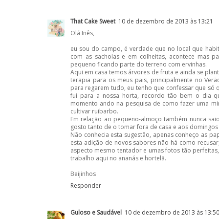
That Cake Sweet
10 de dezembro de 2013 às 13:21
Olá Inês,
eu sou do campo, é verdade que no local que habit
com as sacholas e em colheitas, acontece mas 
pequeno ficando parte do terreno com ervinhas.
Aqui em casa temos árvores de fruta e ainda se pla
terapia para os meus pais, principalmente no Ve
para regarem tudo, eu tenho que confessar que só
fui para a nossa horta, recordo tão bem o dia qu
momento ando na pesquisa de como fazer uma mini
cultivar ruibarbo.
Em relação ao pequeno-almoço também nunca saio 
gosto tanto de o tomar fora de casa e aos domingo
Não conhecia esta sugestão, apenas conheço as pa
esta adição de novos sabores não há como recusar
aspecto mesmo tentador e umas fotos tão perfeitas,
trabalho aqui no ananás e hortelã.
Beijinhos
Responder
Guloso e Saudável
10 de dezembro de 2013 às 13:5