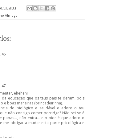
o 10, 2013
no-Almoço
ios:
2:45
2:47
mentar, eheheh!!!
m da educação que os teus pais te deram, pois
o e boas maneiras (brincadeirinha).
cia do biológico e saudável e adoro o teu
 que não consigo comer porridge? Não sei se é
papas..., não entra... e o pior é que adoro o
de me obrigar a mudar esta parte psicológica e
 educada,