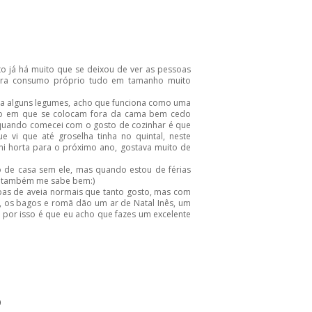
o já há muito que se deixou de ver as pessoas
para consumo próprio tudo em tamanho muito
nta alguns legumes, acho que funciona como uma
rão em que se colocam fora da cama bem cedo
 quando comecei com o gosto de cozinhar é que
e vi que até groselha tinha no quintal, neste
 horta para o próximo ano, gostava muito de
de casa sem ele, mas quando estou de férias
s também me sabe bem:)
pas de aveia normais que tanto gosto, mas com
, os bagos e romã dão um ar de Natal Inês, um
 por isso é que eu acho que fazes um excelente
0