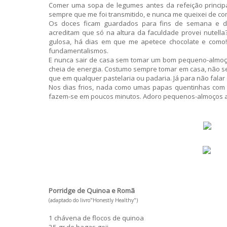
Comer uma sopa de legumes antes da refeição principa
sempre que me foi transmitido, e nunca me queixei de co
Os doces ficam guardados para fins de semana e dia
acreditam que só na altura da faculdade provei nutell
gulosa, há dias em que me apetece chocolate e como
fundamentalismos.
E nunca sair de casa sem tomar um bom pequeno-almoço
cheia de energia. Costumo sempre tomar em casa, não s
que em qualquer pastelaria ou padaria. Já para não fala
Nos dias frios, nada como umas papas quentinhas com
fazem-se em poucos minutos. Adoro pequenos-almoços 
Porridge de Quinoa e Romã
(adaptado do livro"Honestly Healthy")
1 chávena de flocos de quinoa
25 gr de bagas goji