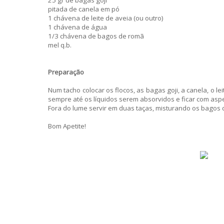
pitada de canela em pó
1 chávena de leite de aveia (ou outro)
1 chávena de água
1/3 chávena de bagos de romã
mel q.b.
Preparação
Num tacho colocar os flocos, as bagas goji, a canela, o l
sempre até os líquidos serem absorvidos e ficar com aspe
Fora do lume servir em duas taças, misturando os bagos 
Bom Apetite!