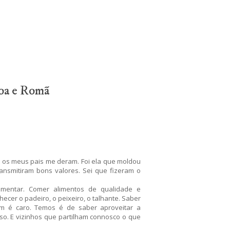
oa e Romã
 os meus pais me deram. Foi ela que moldou
ansmitiram bons valores. Sei que fizeram o
imentar. Comer alimentos de qualidade e
ecer o padeiro, o peixeiro, o talhante. Saber
em é caro. Temos é de saber aproveitar a
so. E vizinhos que partilham connosco o que