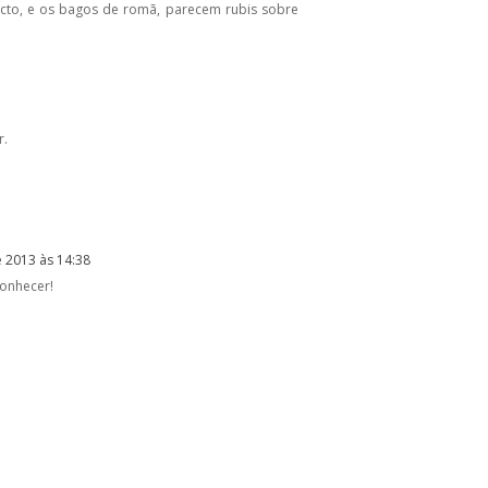
cto, e os bagos de romã, parecem rubis sobre
r.
 2013 às 14:38
conhecer!