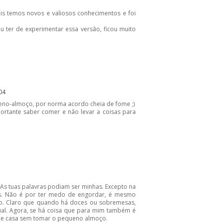
is temos novos e valiosos conhecimentos e foi
u ter de experimentar essa versão, ficou muito
04
no-almoço, por norma acordo cheia de fome ;)
portante saber comer e não levar a coisas para
As tuas palavras podiam ser minhas. Excepto na
is. Não é por ter medo de engordar, é mesmo
o. Claro que quando há doces ou sobremesas,
al. Agora, se há coisa que para mim também é
 de casa sem tomar o pequeno almoço.