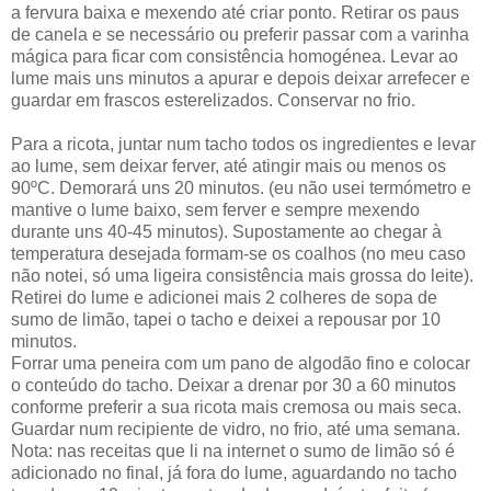
a fervura baixa e mexendo até criar ponto. Retirar os paus
de canela e se necessário ou preferir passar com a varinha
mágica para ficar com consistência homogénea. Levar ao
lume mais uns minutos a apurar e depois deixar arrefecer e
guardar em frascos esterelizados. Conservar no frio.
Para a ricota, juntar num tacho todos os ingredientes e levar
ao lume, sem deixar ferver, até atingir mais ou menos os
90ºC. Demorará uns 20 minutos. (eu não usei termómetro e
mantive o lume baixo, sem ferver e sempre mexendo
durante uns 40-45 minutos). Supostamente ao chegar à
temperatura desejada formam-se os coalhos (no meu caso
não notei, só uma ligeira consistência mais grossa do leite).
Retirei do lume e adicionei mais 2 colheres de sopa de
sumo de limão, tapei o tacho e deixei a repousar por 10
minutos.
Forrar uma peneira com um pano de algodão fino e colocar
o conteúdo do tacho. Deixar a drenar por 30 a 60 minutos
conforme preferir a sua ricota mais cremosa ou mais seca.
Guardar num recipiente de vidro, no frio, até uma semana.
Nota: nas receitas que li na internet o sumo de limão só é
adicionado no final, já fora do lume, aguardando no tacho