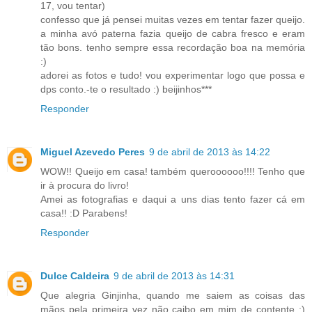
17, vou tentar)
confesso que já pensei muitas vezes em tentar fazer queijo.
a minha avó paterna fazia queijo de cabra fresco e eram
tão bons. tenho sempre essa recordação boa na memória
:)
adorei as fotos e tudo! vou experimentar logo que possa e
dps conto.-te o resultado :) beijinhos***
Responder
Miguel Azevedo Peres
9 de abril de 2013 às 14:22
WOW!! Queijo em casa! também queroooooo!!!! Tenho que
ir à procura do livro!
Amei as fotografias e daqui a uns dias tento fazer cá em
casa!! :D Parabens!
Responder
Dulce Caldeira
9 de abril de 2013 às 14:31
Que alegria Ginjinha, quando me saiem as coisas das
mãos pela primeira vez não caibo em mim de contente ;)