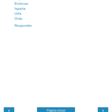
Erzincan
Isparta
Urfa
Ordu
Responder
‹
›
Página inicial