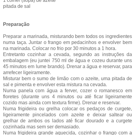
1 colher (sopa) de azeite
pitada de sal
Preparação
Preparar a marinada, misturando bem todos os ingredientes
numa taça. Juntar o frango em pedacinhos e envolver bem
na marinada. Colocar no frio por 30 minutos a 1 hora.
Entretanto cozinhar a cevada, segundo as instruções da
embalagem (eu juntei 750 ml de água e cozeu durante uns
45 minutos em lume brando). Drenar a água e reservar, para
arrefecer ligeiramente.
Misturar bem o sumo de limão com o azeite, uma pitada de
sal e pimenta e envolver esta mistura na cevada.
Numa panela com água a ferver, cozer o romanesco em
floretes (durante uns 4 minutos ou até ficar ligeiramente
cozido mas ainda com textura firme). Drenar e reservar.
Numa frigideira ou grelha colocar os pedaços de curgete,
ligeiramente pincelados com azeite e deixar saltear ou
grelhar de ambos os lados até ficar dourado e a curgete
cozinhada mas sem ser demasiado.
Numa frigideira grande aquecida, cozinhar o frango com a